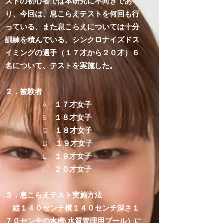
ストの初心者では本研究に不向きであ
り、今回は、息こらえテストを何回も行
っている、また息こらえについては十分
訓練を積んでいる、シンクロナイズドス
イミングの選手（１７才から２０才）６
名について、テストを実施した。
２．被験者
A １７才女子
B １８才女子
C １８才女子
D １９才女子
E １９才女子
F ２０才女子
３．息こらえテスト実施方法
縦１４０センチ横１４０センチ深さ１
７０センチの水槽(水質管理用プール）に