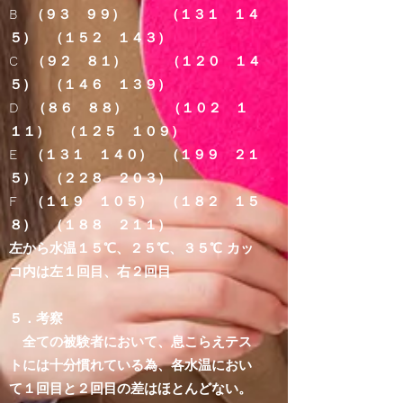
B （９３ ９９） （１３１ １４
５） （１５２ １４３）
C （９２ ８１） （１２０ １４
５） （１４６ １３９）
D （８６ ８８） （１０２ １
１１） （１２５ １０９）
E （１３１ １４０） （１９９ ２１
５） （２２８ ２０３）
F （１１９ １０５） （１８２ １５
８） （１８８ ２１１）
左から水温１５℃、２５℃、３５℃ カッ
コ内は左１回目、右２回目
５．考察
全ての被験者において、息こらえテス
トには十分慣れている為、各水温におい
て１回目と２回目の差はほとんどない。