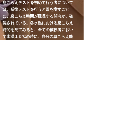
息こらえテストを初めて行う者について
は、反復テストを行うと回を増すごと
に、息こらえ時間が延長する傾向が、確
認されている。各水温における息こらえ
時間を見てみると、全ての被験者におい
て水温１５℃の時に、自分の息こらえ能
力までの時間に達していない。水温２
５℃の時と水温３５℃の時はほとんど差
は見られないが、１回目と２回目を平均
すると若干水温３５℃の時の方が、息こ
らえ時間が長くなっている。水温１５℃
の時に息こらえ時間が短いのは、水は熱
伝導率が高く、体温が急速に奪われる
為、ATP（アデノシン３リン酸）を発熱
の為に使われ、酸素の消費が激しくその
為であろうか。また、血液の循環が悪く
なり心肺機能への負担が重くなる事も考