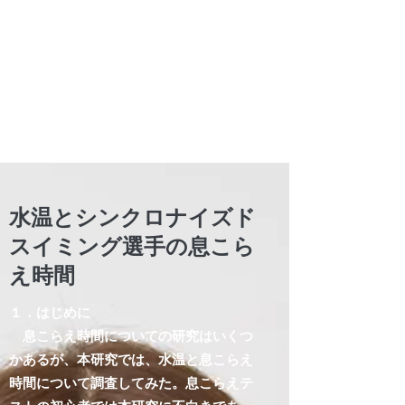
Mr. Matsushita's
Breath Hold Training
Copyright (C)
2019-2023
Tetsuya Matsushita net All
Rights Reserved
水温とシンクロナイズド
スイミング選手の息こら
え時間
１．はじめに
息こらえ時間についての研究はいくつ
かあるが、本研究では、水温と息こらえ
時間について調査してみた。息こらえテ