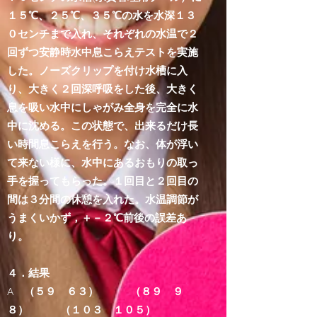
１５℃、２５℃、３５℃の水を水深１３
０センチまで入れ、それぞれの水温で２
回ずつ安静時水中息こらえテストを実施
した。ノーズクリップを付け水槽に入
り、大きく２回深呼吸をした後、大きく
息を吸い水中にしゃがみ全身を完全に水
中に沈める。この状態で、出来るだけ長
い時間息こらえを行う。なお、体が浮い
て来ない様に、水中にあるおもりの取っ
手を握ってもらった。１回目と２回目の
間は３分間の休憩を入れた。水温調節が
うまくいかず，＋－２℃前後の誤差あ
り。
４．結果
A （５９ ６３） （８９ ９
８） （１０３ １０５）