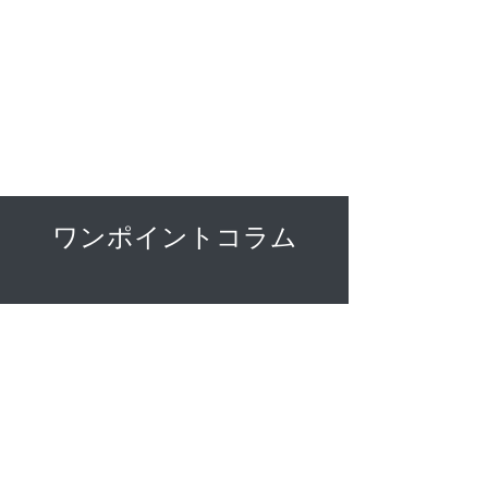
Mr. Matsushita's
Breath Hold Training
Copyright (C)
2019-2023
Tetsuya Matsushita net All
Rights Reserved
ワンポイントコラム
​深呼吸（方法）