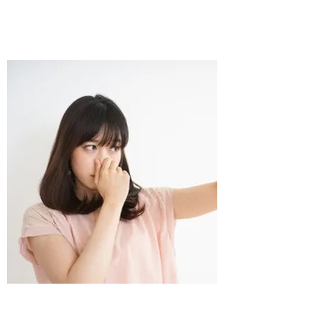
​息こらえ（血管）