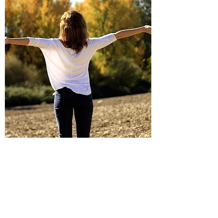
​息こらえ（練習）