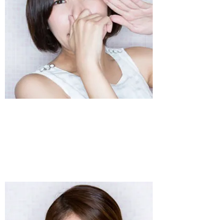
​息こらえ（指令）