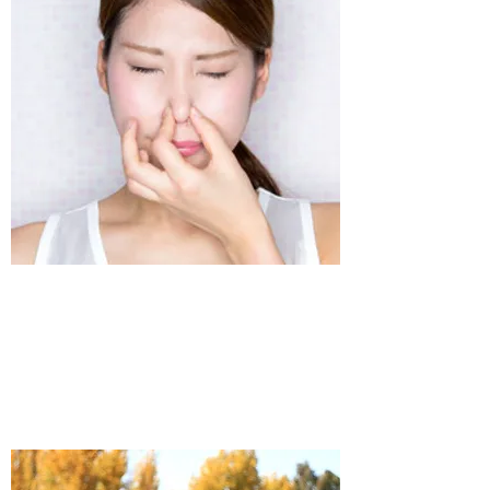
​息こらえ（深呼吸）