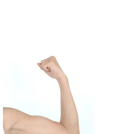
​酸素とATP