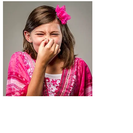
​息こらえ（肺活量）